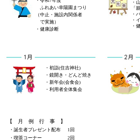
・令和7年度
・
ふれあい幸陽園まつり
「
・
（中止・施設内関係者
・
で実施）
・
・健康診断
・初詣(住吉神社)
・鏡開き・どんど焼き
・新年会(会食会)
・利用者全体集会
【 月 例 行 事 】
・誕生者プレゼント配布
1回
・喫茶コーナー
2回