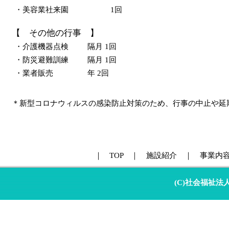
・美容業社来園
1回
【 その他の行事 】
・介護機器点検
隔月 1回
・防災避難訓練
隔月 1回
・業者販売
年 2回
＊新型コロナウィルスの感染防止対策のため、行事の中止や延
｜ TOP ｜ 施設紹介 ｜ 事業内
(C)社会福祉法人 慈恵